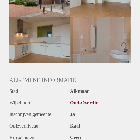
Huurtermijn
Onbepaalde termijn
Oplevering
Kaal
ALGEMENE INFORMATIE
Stad
Alkmaar
Wijk/buurt:
Oud-Overdie
Inschrijven gemeente:
Ja
Opleverniveau:
Kaal
Huisgenoten:
Geen