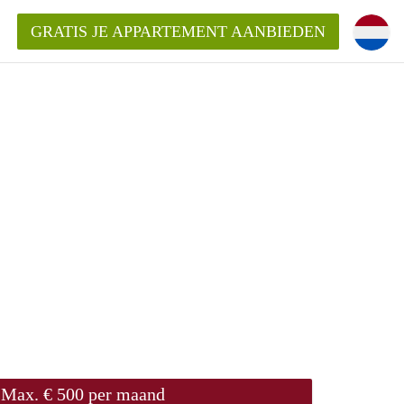
GRATIS JE APPARTEMENT AANBIEDEN
inden!
mentAlkmaar?
ding?
Max. € 500 per maand