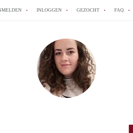
NMELDEN
INLOGGEN
GEZOCHT
FAQ
Tips: om in Alkmaar een appartement te v
How to translate AppartementAlkmaar!
Wat is AppartementAlkmaar?
Wat is de privacyverklaring van Apparte
Berekent AppartementAlkmaar
makelaarsvergoeding/bemiddelingsvergoe
Alle veelgestelde vragen