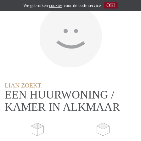
OK!
We gebruiken
cookies
voor de beste service
LIAN ZOEKT:
EEN HUURWONING /
KAMER IN ALKMAAR