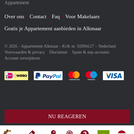
Appartement
Over ons
Contact
Faq
Voor Makelaars
Gratis je Appartement aanbieden in Alkmaar
© 2026 - Appartement Alkmaar - KvK nr. 02094127 –
Nederland
Voorwaarden & privacy
Disclaimer
Spam & nep-accounts
Account verwijderen
Je rekent gemakkelijk af met Paypal
Je rekent gemakkelijk af met M
Je rekent gemakkelij
Je re
NU REAGEREN