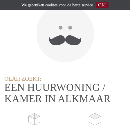
OK!
We gebruiken
cookies
voor de beste service
OLAH ZOEKT:
EEN HUURWONING /
KAMER IN ALKMAAR