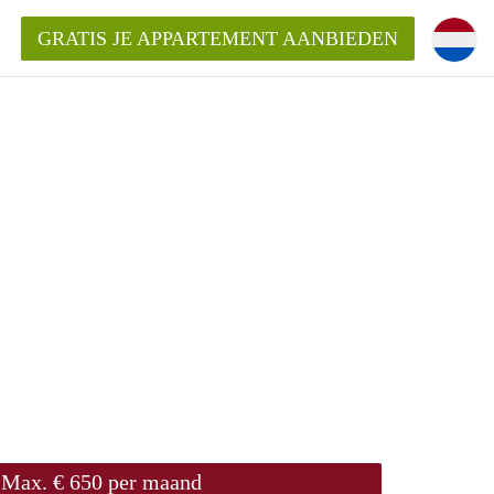
GRATIS JE APPARTEMENT AANBIEDEN
inden!
mentAlkmaar?
ding?
Max. € 650 per maand