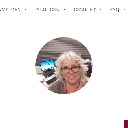
NMELDEN
INLOGGEN
GEZOCHT
FAQ
Tips: om in Alkmaar een appartement te v
How to translate AppartementAlkmaar!
Wat is AppartementAlkmaar?
Wat is de privacyverklaring van Apparte
Berekent AppartementAlkmaar
makelaarsvergoeding/bemiddelingsvergoe
Alle veelgestelde vragen