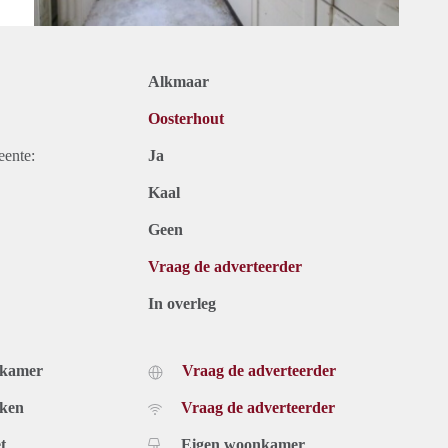
Alkmaar
Oosterhout
eente:
Ja
Kaal
Geen
Vraag de adverteerder
In overleg
dkamer
Vraag de adverteerder
uken
Vraag de adverteerder
t
Eigen woonkamer