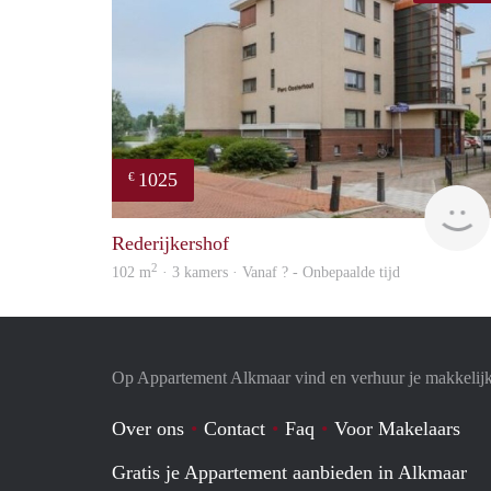
1025
€
Rederijkershof
2
102 m
· 3 kamers · Vanaf ? - Onbepaalde tijd
Op Appartement Alkmaar vind en verhuur je makkelij
Over ons
Contact
Faq
Voor Makelaars
Gratis je Appartement aanbieden in Alkmaar