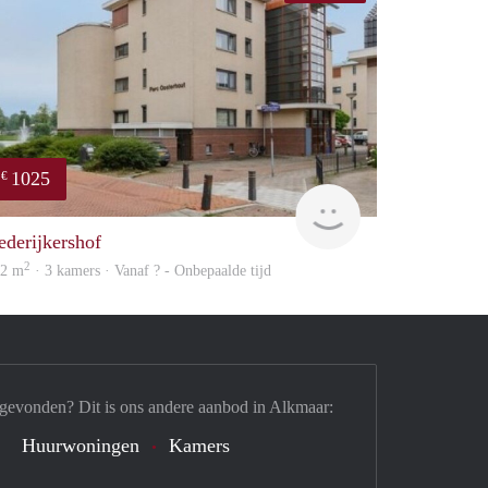
1025
€
rent
ederijkershof
2
02 m
· 3 kamers · Vanaf ? - Onbepaalde tijd
 gevonden? Dit is ons andere aanbod in Alkmaar:
Huurwoningen
Kamers