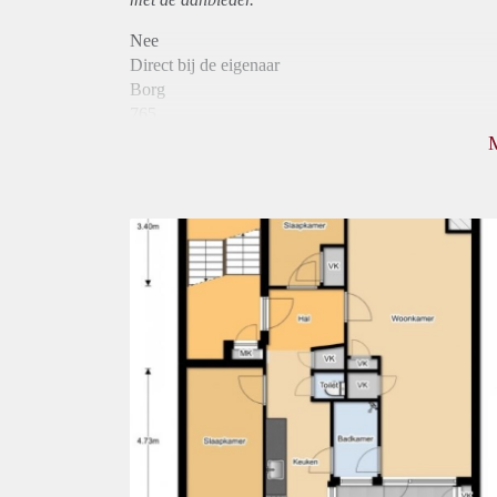
Nee
Direct bij de eigenaar
Borg
765
Garantiestelling
Niet mogelijk
Huurtoeslag
Mogelijk
Inkomen eis
N.V.T.
Huurtermijn
Onbepaalde termijn
Oplevering
Kaal