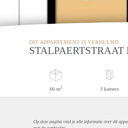
DIT APPARTEMENT IS VERHUURD
STALPAERTSTRAAT
2
66 m
3 kamers
Op deze pagina vind je alle informatie over dit
appa
met de aanbieder.