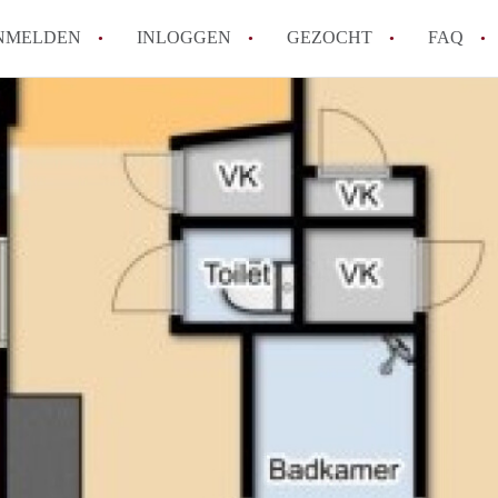
NMELDEN
INLOGGEN
GEZOCHT
FAQ
Tips: om in Alkmaar een appartement te v
How to translate AppartementAlkmaar!
Wat is AppartementAlkmaar?
Wat is de privacyverklaring van Apparte
Berekent AppartementAlkmaar
makelaarsvergoeding/bemiddelingsvergoe
Alle veelgestelde vragen