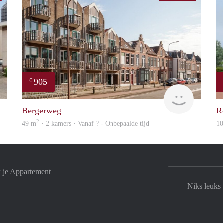
905
€
finder
Woning
Bergerweg
R
2
49 m
· 2 kamers · Vanaf ? - Onbepaalde tijd
1
k je Appartement
Niks leuks