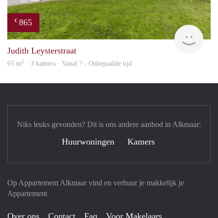
865
€
rent
Judith Leysterstraat
2
65 m
· 3 kamers · Vanaf ? - Onbepaalde tijd
Niks leuks gevonden? Dit is ons andere aanbod in Alkmaar:
Huurwoningen
Kamers
Op Appartement Alkmaar vind en verhuur je makkelijk je
Appartement
Over ons
Contact
Faq
Voor Makelaars