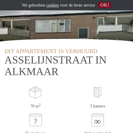
OK!
We gebruiken
cookies
voor de beste service
DIT APPARTEMENT IS VERHUURD
ASSELIJNSTRAAT IN
ALKMAAR
2
70 m
3 kamers
∞
?