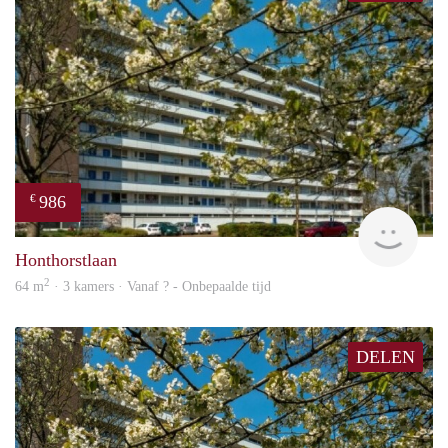
986
€
finde
Honthorstlaan
2
64 m
· 3 kamers · Vanaf ? - Onbepaalde tijd
DELEN