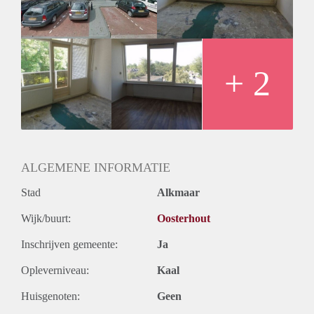
Huurtermijn
Onbepaalde termijn
Oplevering
Kaal
+ 2
ALGEMENE INFORMATIE
Stad
Alkmaar
Wijk/buurt:
Oosterhout
Inschrijven gemeente:
Ja
Opleverniveau:
Kaal
Huisgenoten:
Geen