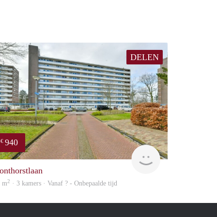
DELEN
940
€
Woning
onthorstlaan
2
4 m
· 3 kamers · Vanaf ? - Onbepaalde tijd