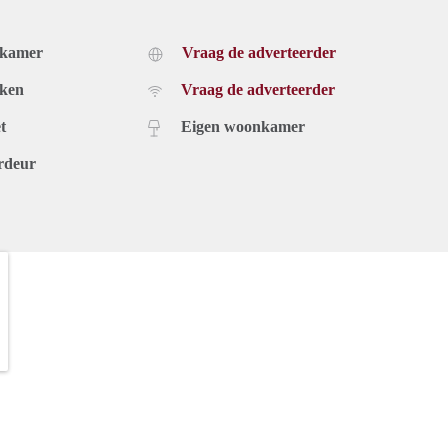
dkamer
Vraag de adverteerder
uken
Vraag de adverteerder
t
Eigen woonkamer
rdeur