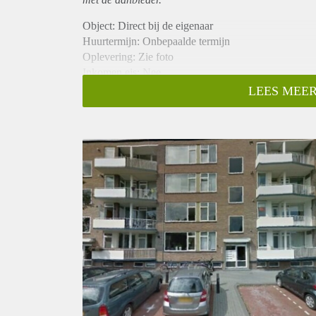
Object: Direct bij de eigenaar
Huurtermijn: Onbepaalde termijn
Oplevering: Zie foto
Inkomen eis: Nee
Garantiestelling mogelijk: Nee
LEES MEER
Borg: 1 Maand
Bemiddeling kosten: Nee
Woningdelers toegestaan: Nee
Huisdieren toegestaan: Afhankelijk van de Eigenaar
Huurtoeslag grens: Ja
Geschikt voor studenten: Afhankelijk van de Eigena