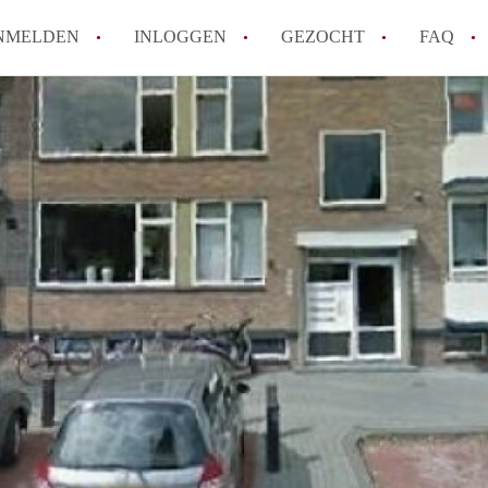
NMELDEN
INLOGGEN
GEZOCHT
FAQ
Tips: om in Alkmaar een appartement te v
How to translate AppartementAlkmaar!
Wat is AppartementAlkmaar?
Wat is de privacyverklaring van Apparte
Berekent AppartementAlkmaar
makelaarsvergoeding/bemiddelingsvergoe
Alle veelgestelde vragen