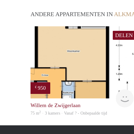
ANDERE APPARTEMENTEN IN
ALKM
DELEN
950
€
Willem de Zwijgerlaan
2
75 m
· 3 kamers · Vanaf ? - Onbepaalde tijd