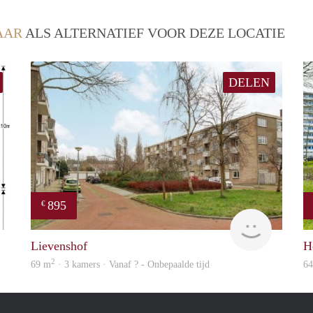
AAR
ALS ALTERNATIEF VOOR DEZE LOCATIE
DELEN
895
€
Woning
rent
Lievenshof
H
2
69 m
· 3 kamers · Vanaf ? - Onbepaalde tijd
6