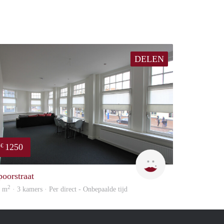
DELEN
1250
€
Max Vastgoed
poorstraat
2
6 m
· 3 kamers · Per direct - Onbepaalde tijd