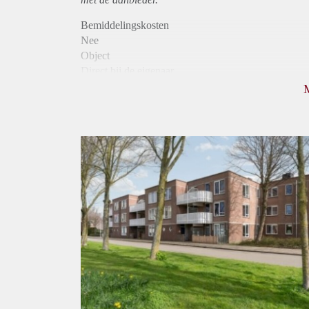
Bemiddelingskosten
Nee
Object
Direct bij de eigenaar
Borg
890
Garantiestelling
Niet mogelijk
Huurtoeslag
Mogelijk
Inkomen eis
N.V.T.
Huurtermijn
Onbepaalde termijn
Oplevering
Kaal