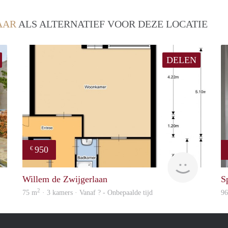
AAR
ALS ALTERNATIEF VOOR DEZE LOCATIE
DELEN
950
€
Woning
Woning
Willem de Zwijgerlaan
S
2
75 m
· 3 kamers · Vanaf ? - Onbepaalde tijd
9