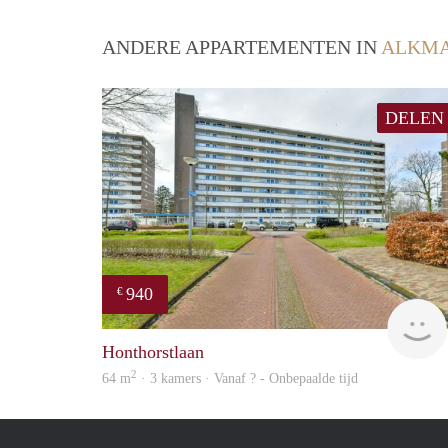
ANDERE APPARTEMENTEN IN
ALKM
DELEN
940
€
Honthorstlaan
2
64 m
· 3 kamers · Vanaf ? - Onbepaalde tijd