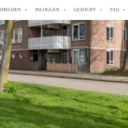
NMELDEN
INLOGGEN
GEZOCHT
FAQ
Tips: om in Alkmaar een appartement te v
How to translate AppartementAlkmaar!
Wat is AppartementAlkmaar?
Wat is de privacyverklaring van Apparte
Berekent AppartementAlkmaar
makelaarsvergoeding/bemiddelingsvergoe
Alle veelgestelde vragen