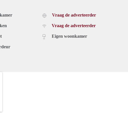
dkamer
Vraag de adverteerder
uken
Vraag de adverteerder
t
Eigen woonkamer
rdeur