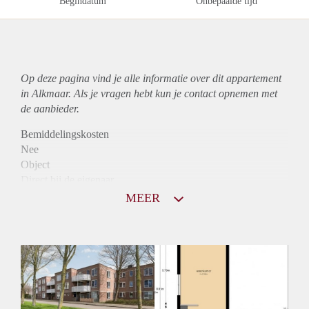
Begindatum
Onbepaalde tijd
Op deze pagina vind je alle informatie over dit
appartement
in Alkmaar. Als je vragen hebt kun je contact opnemen met
de aanbieder.
Bemiddelingskosten
Nee
Object
Direct bij de eigenaar
Borg
MEER
890
Garantiestelling
Niet mogelijk
Huurtoeslag
Mogelijk
Inkomen eis
N.V.T.