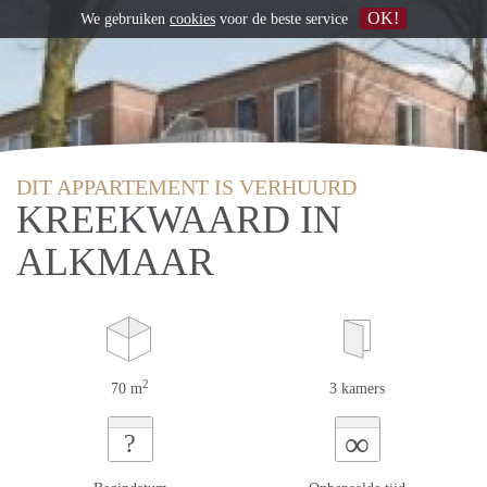
OK!
We gebruiken
cookies
voor de beste service
DIT APPARTEMENT IS VERHUURD
KREEKWAARD IN
ALKMAAR
2
70 m
3 kamers
∞
?