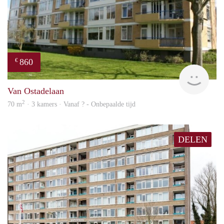
860
€
finde
Van Ostadelaan
2
70 m
· 3 kamers · Vanaf ? - Onbepaalde tijd
DELEN