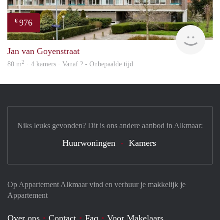
976
€
Woni
Jan van Goyenstraat
2
80 m
· 4 kamers · Vanaf ? - Onbepaalde tijd
Niks leuks gevonden? Dit is ons andere aanbod in Alkmaar:
Huurwoningen
Kamers
Op Appartement Alkmaar vind en verhuur je makkelijk je
Appartement
Over ons
Contact
Faq
Voor Makelaars