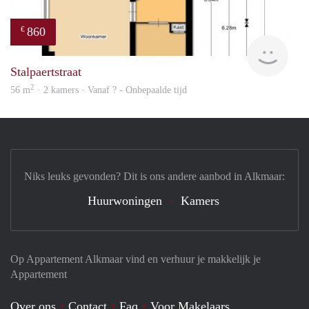
860
€
finde
Stalpaertstraat
2
56 m
· 2 kamers · Vanaf ? - Onbepaalde tijd
Niks leuks gevonden? Dit is ons andere aanbod in Alkmaar:
Huurwoningen
Kamers
Op Appartement Alkmaar vind en verhuur je makkelijk je
Appartement
Over ons
Contact
Faq
Voor Makelaars