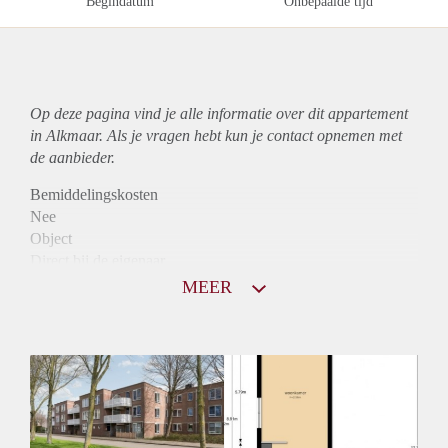
Begindatum
Onbepaalde tijd
Op deze pagina vind je alle informatie over dit
appartement
in Alkmaar. Als je vragen hebt kun je contact opnemen met
de aanbieder.
Bemiddelingskosten
Nee
Object
Direct bij de eigenaar
Borg
MEER
890
Garantiestelling
Niet mogelijk
Huurtoeslag
Mogelijk
Inkomen eis
N.V.T.