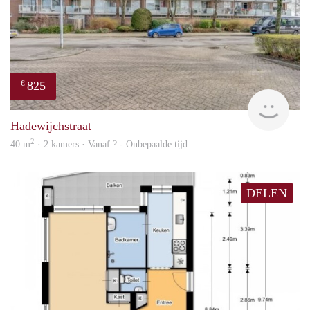
825
€
finde
Hadewijchstraat
2
40 m
· 2 kamers · Vanaf ? - Onbepaalde tijd
DELEN