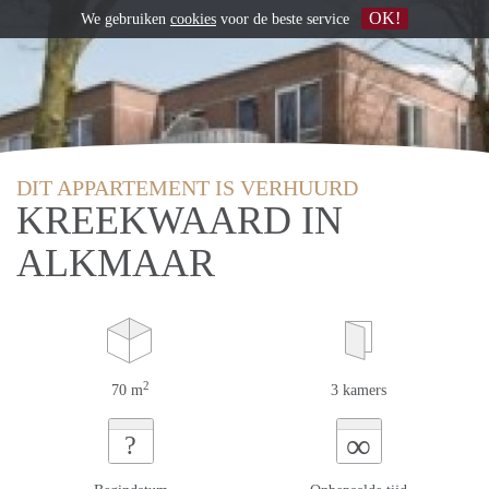
OK!
We gebruiken
cookies
voor de beste service
DIT APPARTEMENT IS VERHUURD
KREEKWAARD IN
ALKMAAR
2
70 m
3 kamers
∞
?