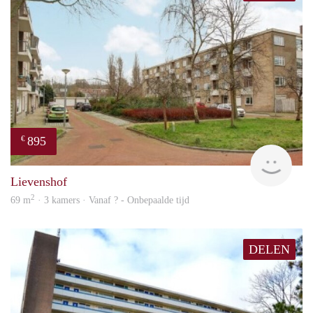
895
€
rent
Lievenshof
2
69 m
· 3 kamers · Vanaf ? - Onbepaalde tijd
DELEN