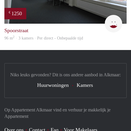
1250
€
Max 
Spoorstraat
2
96 m
· 3 kamers · Per direct - Onbepaalde tijd
Niks leuks gevonden? Dit is ons andere aanbod in Alkmaar:
Huurwoningen
Kamers
Op Appartement Alkmaar vind en verhuur je makkelijk je
Appartement
Over ons
Contact
Faq
Voor Makelaars