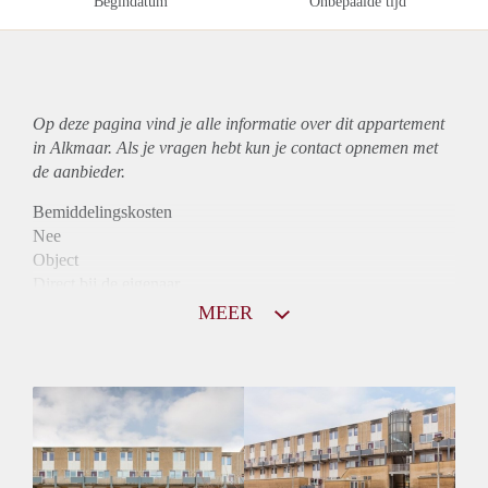
Begindatum
Onbepaalde tijd
Op deze pagina vind je alle informatie over dit
appartement
in Alkmaar. Als je vragen hebt kun je contact opnemen met
de aanbieder.
Bemiddelingskosten
Nee
Object
Direct bij de eigenaar
Borg
MEER
955
Garantiestelling
Mogelijk
Huurtoeslag
Niet mogelijk
Inkomen eis
3,0 X Maandhuur Bruto