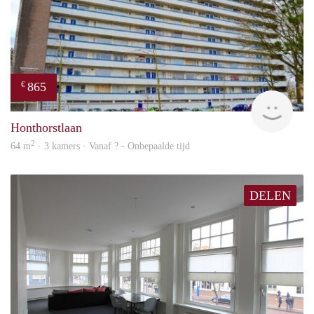
865
€
rent
Honthorstlaan
2
64 m
· 3 kamers · Vanaf ? - Onbepaalde tijd
DELEN