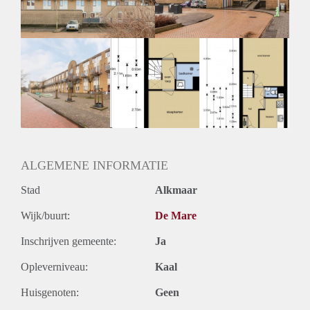
Huurtermijn
Onbepaalde termijn
Oplevering
Kaal
ALGEMENE INFORMATIE
Stad
Alkmaar
Wijk/buurt:
De Mare
Inschrijven gemeente:
Ja
Opleverniveau:
Kaal
Huisgenoten:
Geen