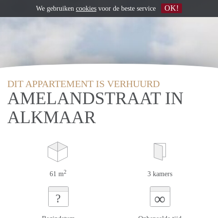
OK!
We gebruiken
cookies
voor de beste service
DIT APPARTEMENT IS VERHUURD
AMELANDSTRAAT IN
ALKMAAR
2
61 m
3 kamers
∞
?