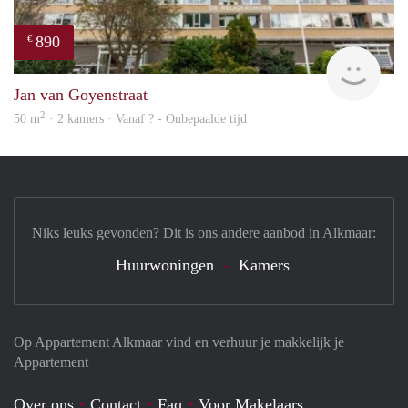
890
€
finde
Jan van Goyenstraat
2
50 m
· 2 kamers · Vanaf ? - Onbepaalde tijd
Niks leuks gevonden? Dit is ons andere aanbod in Alkmaar:
Huurwoningen
Kamers
Op Appartement Alkmaar vind en verhuur je makkelijk je
Appartement
Over ons
Contact
Faq
Voor Makelaars