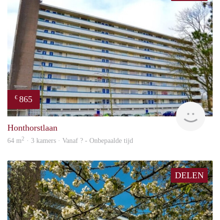
865
€
rent
Honthorstlaan
2
64 m
· 3 kamers · Vanaf ? - Onbepaalde tijd
DELEN