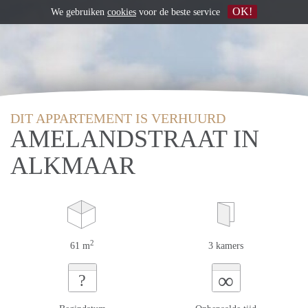
OK!
We gebruiken
cookies
voor de beste service
DIT APPARTEMENT IS VERHUURD
AMELANDSTRAAT IN
ALKMAAR
2
61 m
3 kamers
∞
?