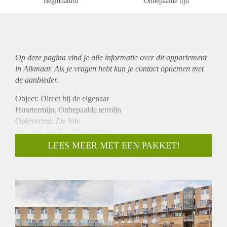
Begindatum
Onbepaalde tijd
Op deze pagina vind je alle informatie over dit
appartement
in Alkmaar. Als je vragen hebt kun je contact opnemen met
de aanbieder.
Object: Direct bij de eigenaar
Huurtermijn: Onbepaalde termijn
Oplevering: Zie foto
Inkomen eis: 3,1 x Bruto huur
Garantiestelling mogelijk: Ja
LEES MEER MET EEN PAKKET!
Borg: 1 Maand
Bemiddeling kosten: Nee
Woningdelers toegestaan: Ja
Huisdieren toegestaan: Afhankelijk van de Eigenaar
Huurtoeslag grens: Nee
Geschikt voor studenten: Afhankelijk van de Eigenaar