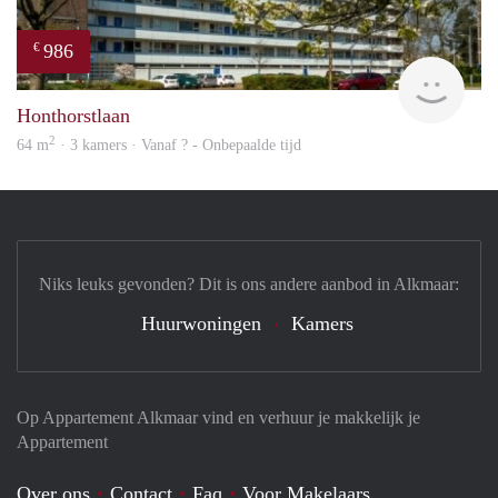
986
€
finde
Honthorstlaan
2
64 m
· 3 kamers · Vanaf ? - Onbepaalde tijd
Niks leuks gevonden? Dit is ons andere aanbod in Alkmaar:
Huurwoningen
Kamers
Op Appartement Alkmaar vind en verhuur je makkelijk je
Appartement
Over ons
Contact
Faq
Voor Makelaars