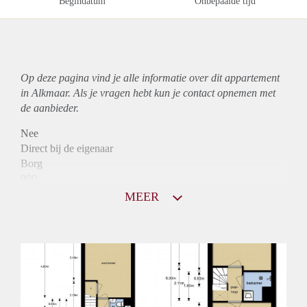
Begindatum
Onbepaalde tijd
Op deze pagina vind je alle informatie over dit
appartement
in Alkmaar. Als je vragen hebt kun je contact opnemen met
de aanbieder.
Nee
Direct bij de eigenaar
Borg
990
Garantiestelling
MEER
Mogelijk
Huurtoeslag
Niet mogelijk
Inkomen eis
3,2 X Maandhuur Bruto
Huurtermijn
Onbepaalde termijn