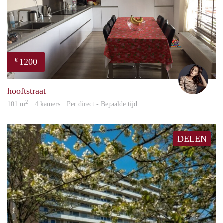
1200
€
Debb
hooftstraat
2
101 m
· 4 kamers · Per direct - Bepaalde tijd
DELEN