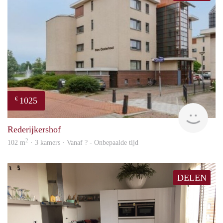
1025
€
rent
Rederijkershof
2
102 m
· 3 kamers · Vanaf ? - Onbepaalde tijd
DELEN