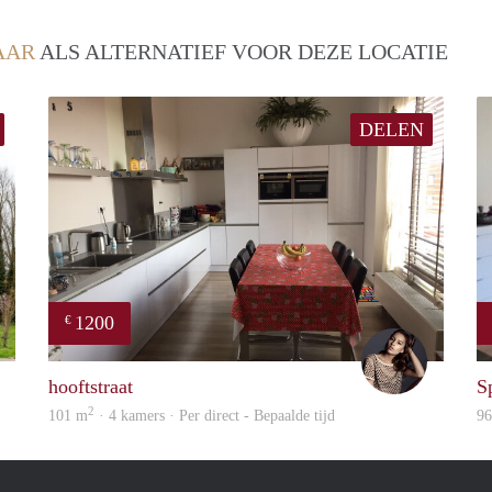
AAR
ALS ALTERNATIEF VOOR DEZE LOCATIE
DELEN
1200
€
Woning
Debbie
hooftstraat
S
2
101 m
· 4 kamers · Per direct - Bepaalde tijd
9