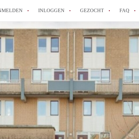
NMELDEN
INLOGGEN
GEZOCHT
FAQ
Tips: om in Alkmaar een appartement te v
How to translate AppartementAlkmaar!
Wat is AppartementAlkmaar?
Wat is de privacyverklaring van Apparte
Berekent AppartementAlkmaar
makelaarsvergoeding/bemiddelingsvergoe
Alle veelgestelde vragen