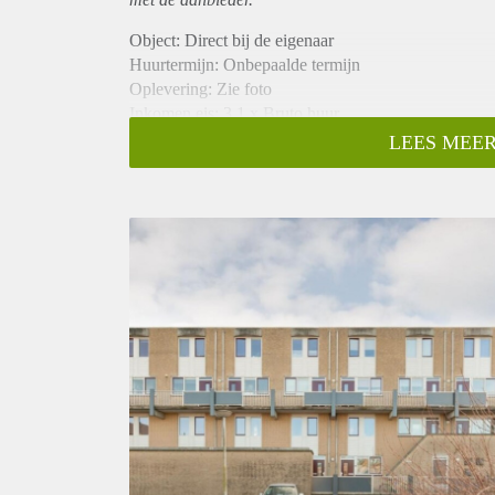
Object: Direct bij de eigenaar
Huurtermijn: Onbepaalde termijn
Oplevering: Zie foto
Inkomen eis: 3,1 x Bruto huur
Garantiestelling mogelijk: Ja
LEES MEER
Borg: 1 Maand
Bemiddeling kosten: Nee
Woningdelers toegestaan: Ja
Huisdieren toegestaan: Afhankelijk van de Eigenaar
Huurtoeslag grens: Nee
Geschikt voor studenten: Afhankelijk van de Eigena