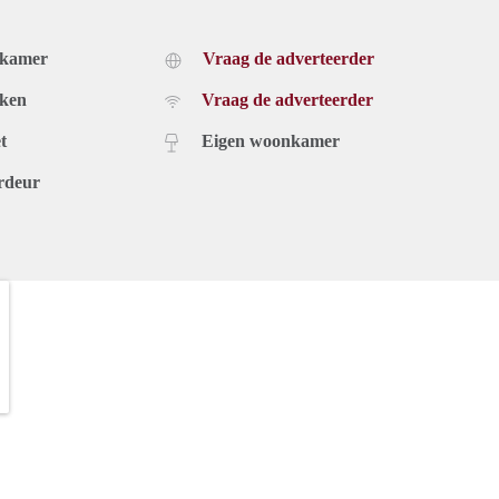
dkamer
Vraag de adverteerder
uken
Vraag de adverteerder
t
Eigen woonkamer
rdeur