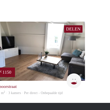
DELEN
1150
€
Max Vastgoed
poorstraat
2
6 m
· 3 kamers · Per direct - Onbepaalde tijd