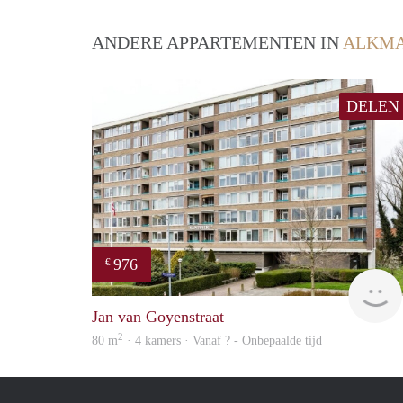
ANDERE APPARTEMENTEN IN
ALKM
DELEN
976
€
Jan van Goyenstraat
2
80 m
· 4 kamers · Vanaf ? - Onbepaalde tijd