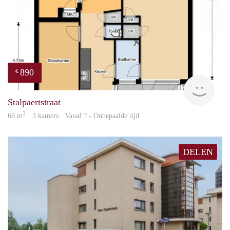
890
€
finde
Stalpaertstraat
2
66 m
· 3 kamers · Vanaf ? - Onbepaalde tijd
DELEN