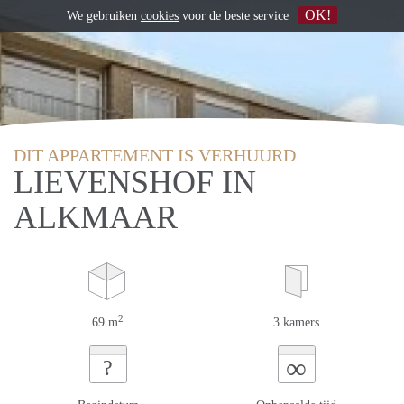
OK!
We gebruiken
cookies
voor de beste service
DIT APPARTEMENT IS VERHUURD
LIEVENSHOF IN
ALKMAAR
2
69 m
3 kamers
∞
?