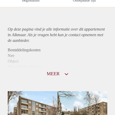
Begindatum
Onbepaalde tijd
Op deze pagina vind je alle informatie over dit
appartement
in Alkmaar. Als je vragen hebt kun je contact opnemen met
de aanbieder.
Bemiddelingskosten
Nee
Object
Direct bij de eigenaar
Borg
MEER
895
Garantiestelling
Niet mogelijk
Huurtoeslag
Mogelijk
Inkomen eis
N.V.T.