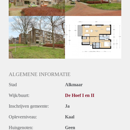
Huurtermijn
Onbepaalde termijn
Oplevering
Kaal
ALGEMENE INFORMATIE
Stad
Alkmaar
Wijk/buurt:
De Hoef I en II
Inschrijven gemeente:
Ja
Opleverniveau:
Kaal
Huisgenoten:
Geen