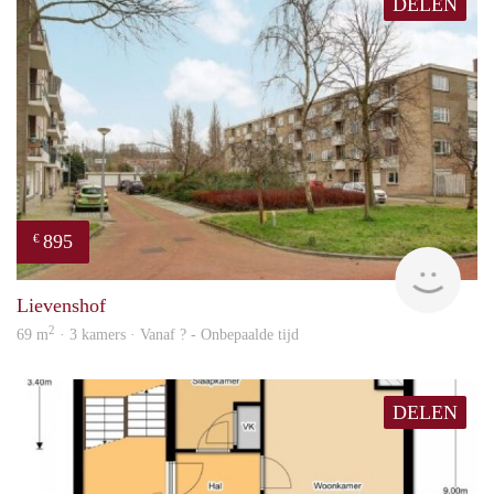
DELEN
895
€
rent
Lievenshof
2
69 m
· 3 kamers · Vanaf ? - Onbepaalde tijd
DELEN