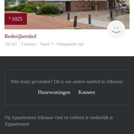
1025
€
rent
Rederijkershof
2
102 m
· 3 kamers · Vanaf ? - Onbepaalde tijd
Niks leuks gevonden? Dit is ons andere aanbod in Alkmaar:
Huurwoningen
Kamers
Op Appartement Alkmaar vind en verhuur je makkelijk je
Appartement