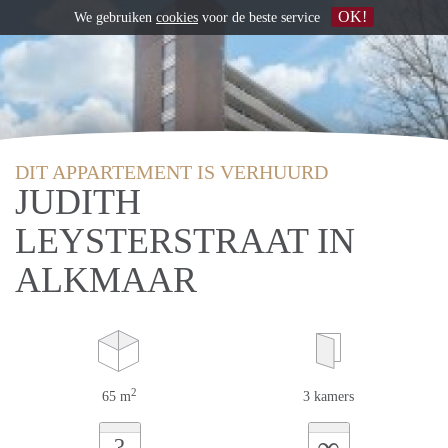
OK!
We gebruiken
cookies
voor de beste service
DIT APPARTEMENT IS VERHUURD
JUDITH
LEYSTERSTRAAT IN
ALKMAAR
2
65 m
3 kamers
∞
?