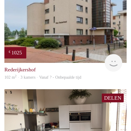
1025
€
rent
Rederijkershof
2
102 m
· 3 kamers · Vanaf ? - Onbepaalde tijd
DELEN