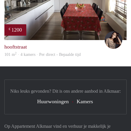
1200
€
Debb
hooftstraat
2
101 m
· 4 kamers · Per direct - Bepaalde tijd
Niks leuks gevonden? Dit is ons andere aanbod in Alkmaar:
Huurwoningen
Kamers
Op Appartement Alkmaar vind en verhuur je makkelijk je