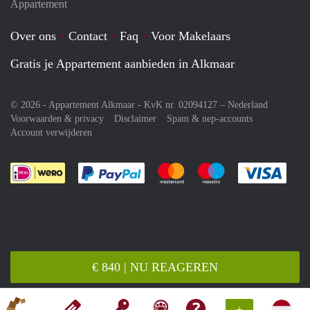
Appartement
Over ons
Contact
Faq
Voor Makelaars
Gratis je Appartement aanbieden in Alkmaar
© 2026 - Appartement Alkmaar - KvK nr. 02094127 –
Nederland
Voorwaarden & privacy
Disclaimer
Spam & nep-accounts
Account verwijderen
Je rekent gemakkelijk af met Paypal
Je rekent gemakkelijk af met M
Je rekent gemakkelij
Je re
€ 840 | NU REAGEREN
+