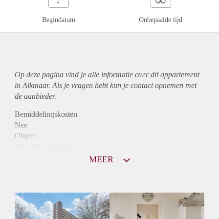
Begindatum
Onbepaalde tijd
Op deze pagina vind je alle informatie over dit
appartement
in Alkmaar. Als je vragen hebt kun je contact opnemen met
de aanbieder.
Bemiddelingskosten
Nee
Object
Direct bij de eigenaar
Borg
MEER
790
Garantiestelling
Niet mogelijk
Huurtoeslag
Mogelijk