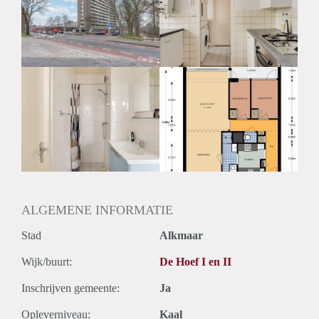
Inkomen eis
N.V.T.
Huurtermijn
Onbepaalde termijn
Oplevering
Kaal
ALGEMENE INFORMATIE
Stad
Alkmaar
Wijk/buurt:
De Hoef I en II
Inschrijven gemeente:
Ja
Opleverniveau:
Kaal