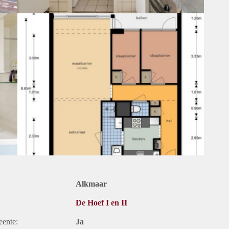
Alkmaar
De Hoef I en II
eente:
Ja