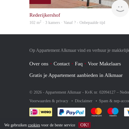
Rederijkershof
2
102 m
· 3 kamers · Vanaf ? - Onbepaalde tijd
Op Appartement Alkmaar vind en verhuur je makkelij
Over ons
Contact
Faq
Voor Makelaars
Gratis je Appartement aanbieden in Alkmaar
© 2026 - Appartement Alkmaar - KvK nr. 02094127 –
Nede
Voorwaarden & privacy
Disclaimer
Spam & nep-acco
Je rekent gemakkelijk af 
Je rekent gemak
Je rek
OK!
We gebruiken
cookies
voor de beste service