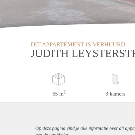
DIT APPARTEMENT IS VERHUURD
JUDITH LEYSTERST
2
65 m
3 kamers
Op deze pagina vind je alle informatie over dit
appa
met de aanbieder.