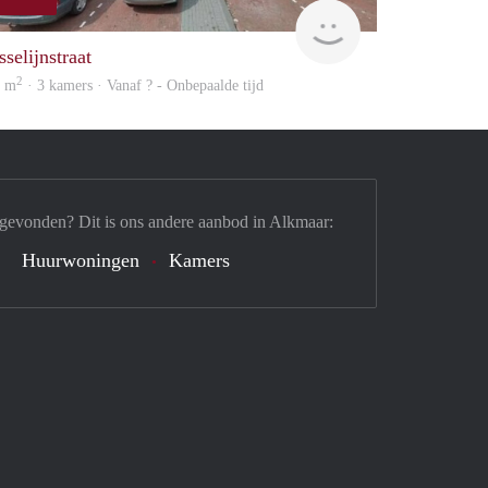
rent
selijnstraat
2
0 m
· 3 kamers · Vanaf ? - Onbepaalde tijd
 gevonden? Dit is ons andere aanbod in Alkmaar:
Huurwoningen
Kamers