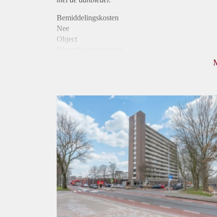
Bemiddelingskosten
Nee
Object
Direct bij de eigenaar
Borg
790
Garantiestelling
Niet mogelijk
Huurtoeslag
Mogelijk
Inkomen eis
N.V.T.
Huurtermijn
Onbepaalde termijn
Oplevering
Kaal