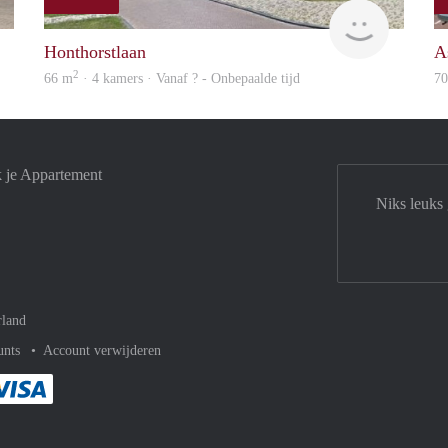
rent
rent
Honthorstlaan
As
2
66 m
· 4 kamers · Vanaf ? - Onbepaalde tijd
7
k je Appartement
Niks leuks
rland
unts
Account verwijderen
met Paypal
kelijk af met Mastercard
ent gemakkelijk af met Meastro
Je rekent gemakkelijk af met Visa