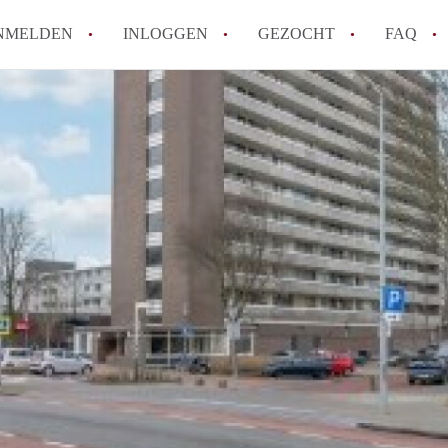
NMELDEN
INLOGGEN
GEZOCHT
FAQ
Tips: om in Alkmaar een appartement te v
How to translate AppartementAlkmaar!
Wat is AppartementAlkmaar?
Wat is de privacyverklaring van Apparte
Berekent AppartementAlkmaar
makelaarsvergoeding/bemiddelingsvergoe
Alle veelgestelde vragen