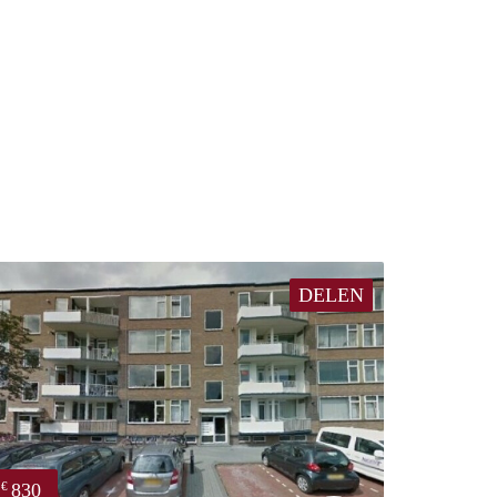
DELEN
830
€