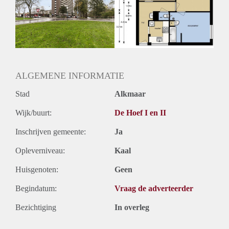
Inkomen eis
N.V.T.
Huurtermijn
Onbepaalde termijn
Oplevering
Kaal
ALGEMENE INFORMATIE
Stad
Alkmaar
Wijk/buurt:
De Hoef I en II
Inschrijven gemeente:
Ja
Opleverniveau:
Kaal
Huisgenoten:
Geen
Begindatum:
Vraag de adverteerder
Bezichtiging
In overleg