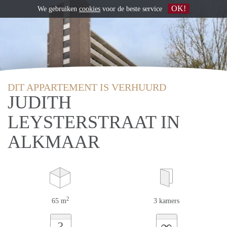
OK!
We gebruiken
cookies
voor de beste service
DIT APPARTEMENT IS VERHUURD
JUDITH
LEYSTERSTRAAT IN
ALKMAAR
2
65 m
3 kamers
∞
?