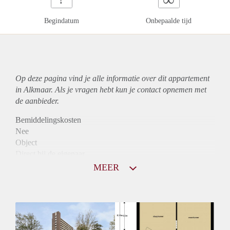
Begindatum
Onbepaalde tijd
Op deze pagina vind je alle informatie over dit
appartement
in Alkmaar. Als je vragen hebt kun je contact opnemen met
de aanbieder.
Bemiddelingskosten
Nee
Object
Direct bij de eigenaar
Borg
MEER
865
Garantiestelling
Niet mogelijk
Huurtoeslag
Mogelijk