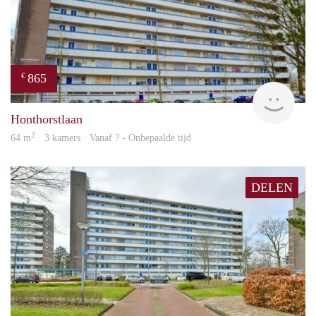
865
€
rent
Honthorstlaan
2
64 m
· 3 kamers · Vanaf ? - Onbepaalde tijd
DELEN