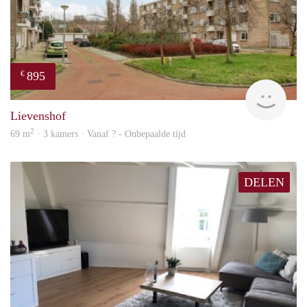
895
€
rent
Lievenshof
2
69 m
· 3 kamers · Vanaf ? - Onbepaalde tijd
DELEN