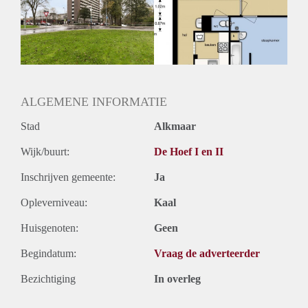
Geschikt voor studenten: Afhankelijk van de Eigenaar
ALGEMENE INFORMATIE
Stad
Alkmaar
Wijk/buurt:
De Hoef I en II
Inschrijven gemeente:
Ja
Opleverniveau:
Kaal
Huisgenoten:
Geen
Begindatum:
Vraag de adverteerder
Bezichtiging
In overleg