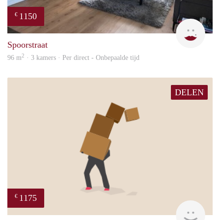
1150
€
Max 
Spoorstraat
2
96 m
· 3 kamers · Per direct - Onbepaalde tijd
DELEN
1175
€
Sann