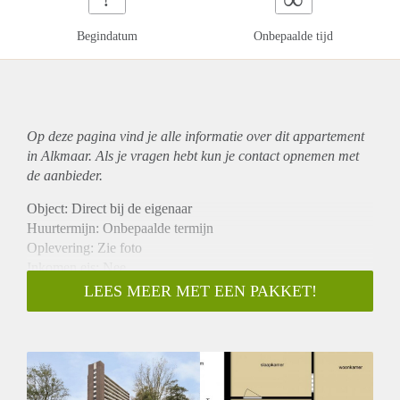
Begindatum
Onbepaalde tijd
Op deze pagina vind je alle informatie over dit
appartement
in Alkmaar. Als je vragen hebt kun je contact opnemen met
de aanbieder.
Object: Direct bij de eigenaar
Huurtermijn: Onbepaalde termijn
Oplevering: Zie foto
Inkomen eis: Nee
Garantiestelling mogelijk: Nee
LEES MEER MET EEN PAKKET!
Borg: 1 Maand
Bemiddeling kosten: Nee
Woningdelers toegestaan: Nee
Huisdieren toegestaan: Afhankelijk van de Eigenaar
Huurtoeslag grens: Ja