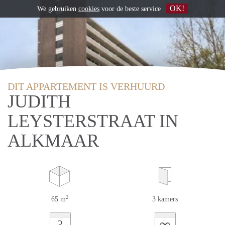
OK!
We gebruiken
cookies
voor de beste service
DIT APPARTEMENT IS VERHUURD
JUDITH
LEYSTERSTRAAT IN
ALKMAAR
2
65 m
3 kamers
∞
?