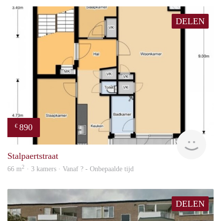
DELEN
890
€
finde
Stalpaertstraat
2
66 m
· 3 kamers · Vanaf ? - Onbepaalde tijd
DELEN