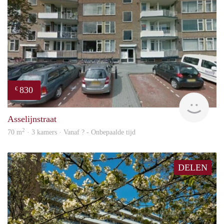
830
€
rent
Asselijnstraat
2
70 m
· 3 kamers · Vanaf ? - Onbepaalde tijd
DELEN