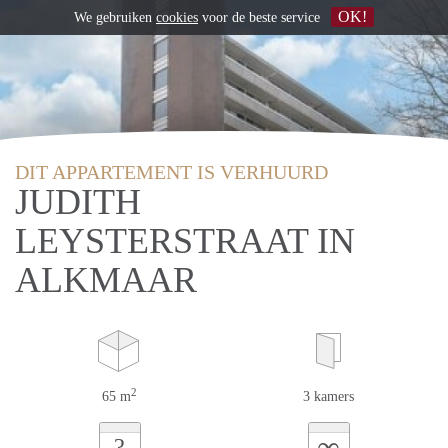
OK!
We gebruiken
cookies
voor de beste service
DIT APPARTEMENT IS VERHUURD
JUDITH
LEYSTERSTRAAT IN
ALKMAAR
2
65 m
3 kamers
∞
?