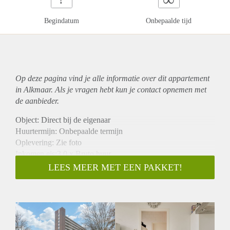
Begindatum
Onbepaalde tijd
Op deze pagina vind je alle informatie over dit
appartement
in Alkmaar. Als je vragen hebt kun je contact opnemen met
de aanbieder.
Object: Direct bij de eigenaar
Huurtermijn: Onbepaalde termijn
Oplevering: Zie foto
Inkomen eis:3,0 x Bruto huur
Garantiestelling mogelijk: Ja
LEES MEER MET EEN PAKKET!
Borg: 1 Maand
Bemiddeling kosten: Nee
Woningdelers toegestaan: Ja
Huisdieren toegestaan: Afhankelijk van de Eigenaar
Huurtoeslag grens: Nee