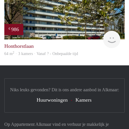
986
€
Woni
Honthorstlaan
2
64 m
· 3 kamers · Vanaf ? - Onbepaalde tijd
Niks leuks gevonden? Dit is ons andere aanbod in Alkmaar:
Huurwoningen
Kamers
Op Appartement Alkmaar vind en verhuur je makkelijk je