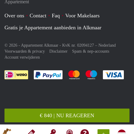
Appartement
Over ons
Contact
Faq
Voor Makelaars
Gratis je Appartement aanbieden in Alkmaar
© 2026 - Appartement Alkmaar - KvK nr. 02094127 –
Nederland
Voorwaarden & privacy
Disclaimer
Spam & nep-accounts
Account verwijderen
Je rekent gemakkelijk af met Paypal
Je rekent gemakkelijk af met M
Je rekent gemakkelij
Je re
€ 840 | NU REAGEREN
+