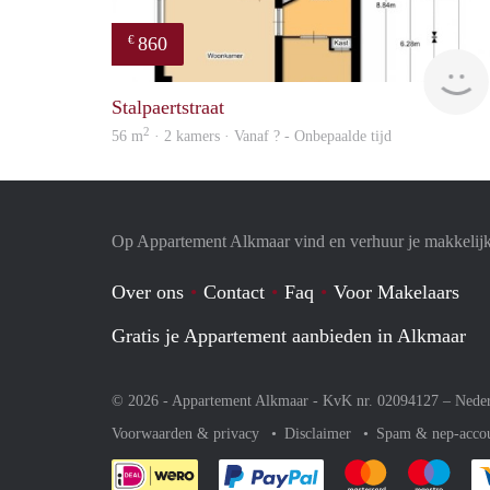
860
€
Stalpaertstraat
2
56 m
· 2 kamers · Vanaf ? - Onbepaalde tijd
Op Appartement Alkmaar vind en verhuur je makkelij
Over ons
Contact
Faq
Voor Makelaars
Gratis je Appartement aanbieden in Alkmaar
© 2026 - Appartement Alkmaar - KvK nr. 02094127 –
Nede
Voorwaarden & privacy
Disclaimer
Spam & nep-acco
Je rekent gemakkelijk af 
Je rekent gemak
Je rek