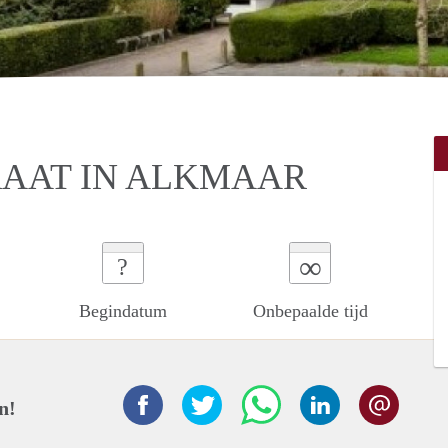
RAAT IN ALKMAAR
∞
?
Begindatum
Onbepaalde tijd
n!