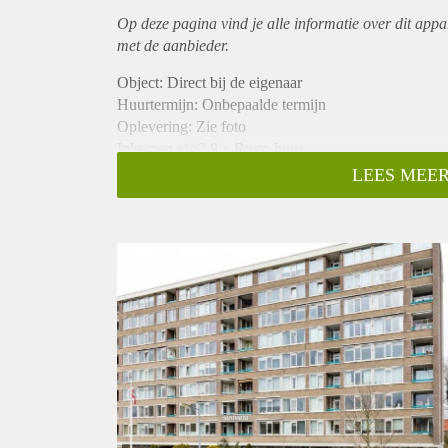
Op deze pagina vind je alle informatie over dit
appa
met de aanbieder.
Object: Direct bij de eigenaar
Huurtermijn: Onbepaalde termijn
Oplevering: Zie foto
Inkomen eis:2,9 x Bruto huur
Garantiestelling mogelijk: Ja
LEES MEER
Borg: 1 Maand
Bemiddeling kosten: Nee
Woningdelers toegestaan: Ja
Huisdieren toegestaan: Afhankelijk van de Eigenaar
Huurtoeslag grens: Nee
Geschikt voor studenten: Afhankelijk van de Eigena