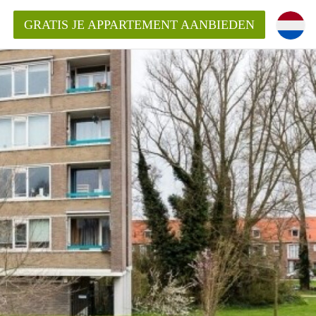
GRATIS JE APPARTEMENT AANBIEDEN
inden!
mentAlkmaar?
ding?