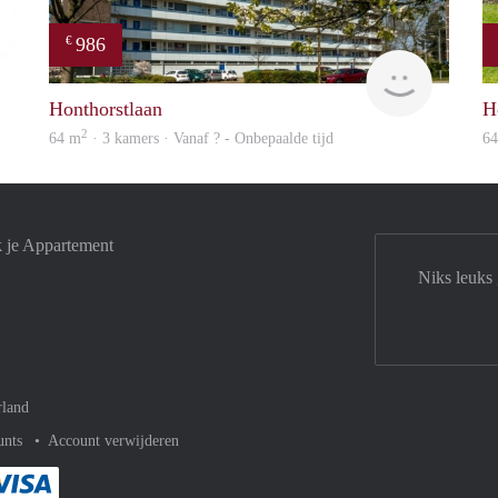
986
€
finder
Woning
Honthorstlaan
H
2
64 m
· 3 kamers · Vanaf ? - Onbepaalde tijd
6
k je Appartement
Niks leuks
rland
unts
Account verwijderen
met Paypal
kelijk af met Mastercard
ent gemakkelijk af met Meastro
Je rekent gemakkelijk af met Visa