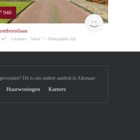
940
€
Woning
onthorstlaan
2
4 m
· 3 kamers · Vanaf ? - Onbepaalde tijd
 gevonden? Dit is ons andere aanbod in Alkmaar:
Huurwoningen
Kamers