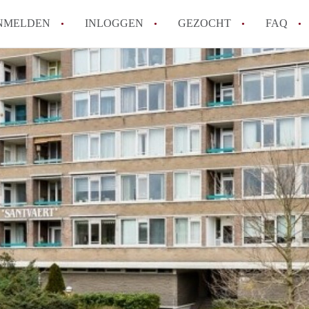
NMELDEN
INLOGGEN
GEZOCHT
FAQ
Tips: om in Alkmaar een appartement te v
How to translate AppartementAlkmaar!
Wat is AppartementAlkmaar?
Wat is de privacyverklaring van Apparte
Berekent AppartementAlkmaar
makelaarsvergoeding/bemiddelingsvergoe
Alle veelgestelde vragen