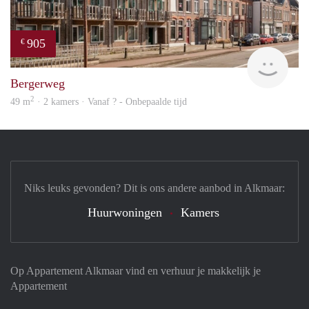
905
€
Woni
Bergerweg
2
49 m
· 2 kamers · Vanaf ? - Onbepaalde tijd
Niks leuks gevonden? Dit is ons andere aanbod in Alkmaar:
Huurwoningen
Kamers
Op Appartement Alkmaar vind en verhuur je makkelijk je
Appartement