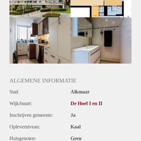
Huurtermijn
Onbepaalde termijn
Oplevering
Kaal
ALGEMENE INFORMATIE
Stad
Alkmaar
Wijk/buurt:
De Hoef I en II
Inschrijven gemeente:
Ja
Opleverniveau:
Kaal
Huisgenoten:
Geen