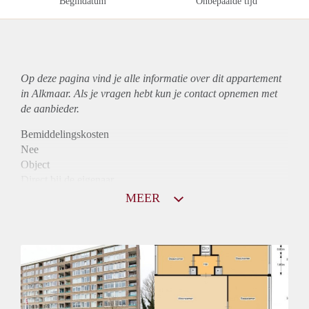
Begindatum
Onbepaalde tijd
Op deze pagina vind je alle informatie over dit
appartement
in Alkmaar. Als je vragen hebt kun je contact opnemen met
de aanbieder.
Bemiddelingskosten
Nee
Object
Direct bij de eigenaar
Borg
MEER
976
Garantiestelling
Mogelijk
Huurtoeslag
Niet mogelijk
Inkomen eis
3,0 X Maandhuur Bruto