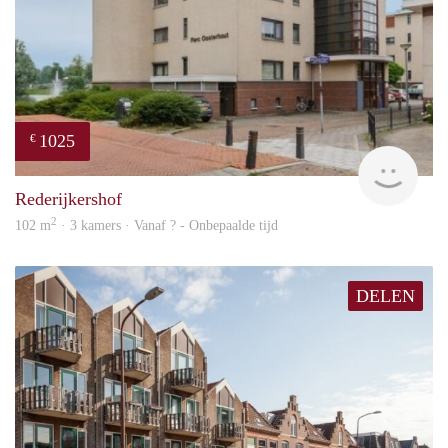
1025
€
finde
Rederijkershof
2
102 m
· 3 kamers · Vanaf ? - Onbepaalde tijd
DELEN