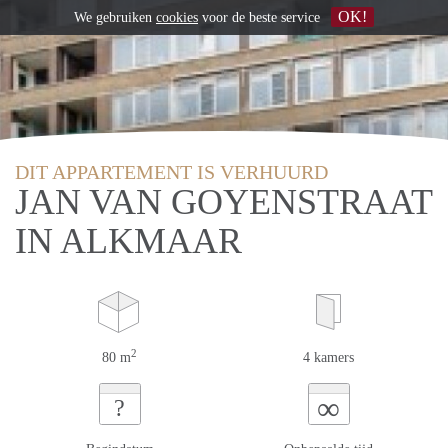
OK!
We gebruiken
cookies
voor de beste service
DIT APPARTEMENT IS VERHUURD
JAN VAN GOYENSTRAAT
IN ALKMAAR
2
80 m
4 kamers
∞
?