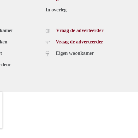
In overleg
dkamer
Vraag de adverteerder
uken
Vraag de adverteerder
t
Eigen woonkamer
rdeur