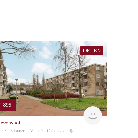
DELEN
895
€
rent
ievenshof
2
9 m
· 3 kamers · Vanaf ? - Onbepaalde tijd