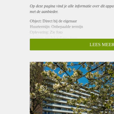
Op deze pagina vind je alle informatie over dit
appa
met de aanbieder.
Object: Direct bij de eigenaar
Huurtermijn: Onbepaalde termijn
Oplevering: Zie foto
Inkomen eis:3,1 x Bruto huur
Garantiestelling mogelijk: Ja
LEES MEER
Borg: 1 Maand
Bemiddeling kosten: Nee
Woningdelers toegestaan: Ja
Huisdieren toegestaan: Afhankelijk van de Eigenaar
Huurtoeslag grens: Nee
Geschikt voor studenten: Afhankelijk van de Eigena