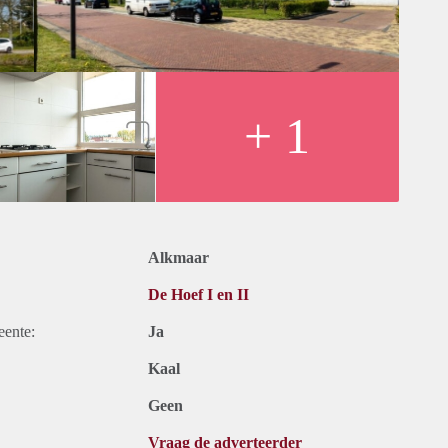
+ 1
Alkmaar
De Hoef I en II
eente:
Ja
Kaal
Geen
Vraag de adverteerder