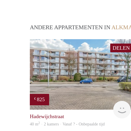
ANDERE APPARTEMENTEN IN
ALKM
DELEN
825
€
Hadewijchstraat
2
40 m
· 2 kamers · Vanaf ? - Onbepaalde tijd