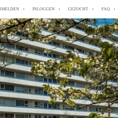
NMELDEN
INLOGGEN
GEZOCHT
FAQ
Tips: om in Alkmaar een appartement te v
How to translate AppartementAlkmaar!
Wat is AppartementAlkmaar?
Wat is de privacyverklaring van Apparte
Berekent AppartementAlkmaar
makelaarsvergoeding/bemiddelingsvergoe
Alle veelgestelde vragen