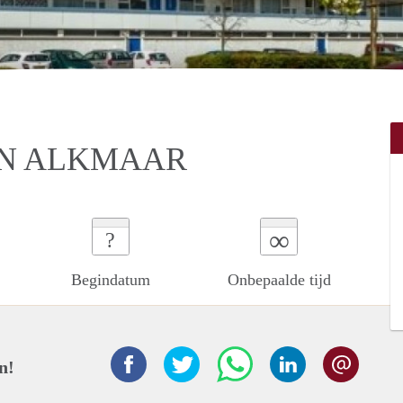
IN ALKMAAR
∞
?
Begindatum
Onbepaalde tijd
n!