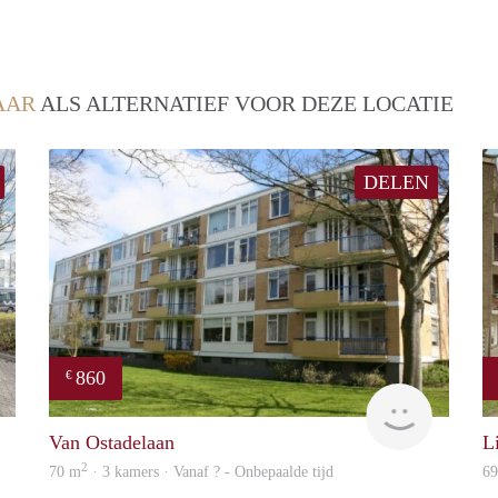
AAR
ALS ALTERNATIEF VOOR DEZE LOCATIE
DELEN
860
€
finder
finder
Van Ostadelaan
L
2
70 m
· 3 kamers · Vanaf ? - Onbepaalde tijd
6