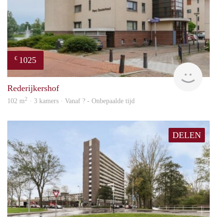
1025
€
rent
Rederijkershof
2
102 m
· 3 kamers · Vanaf ? - Onbepaalde tijd
DELEN