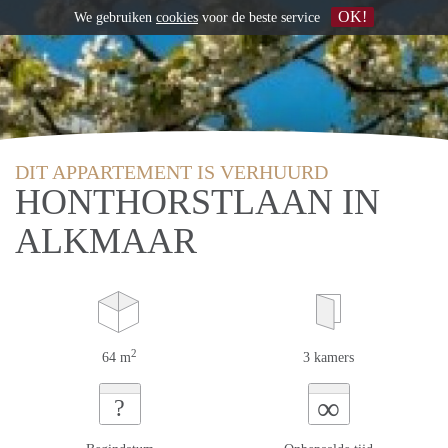
OK!
We gebruiken
cookies
voor de beste service
DIT APPARTEMENT IS VERHUURD
HONTHORSTLAAN IN
ALKMAAR
2
64 m
3 kamers
∞
?