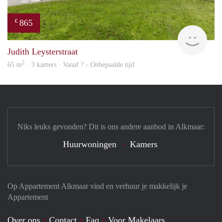
865
€
rent
Judith Leysterstraat
2
65 m
· 3 kamers · Vanaf ? - Onbepaalde tijd
Niks leuks gevonden? Dit is ons andere aanbod in Alkmaar:
Huurwoningen
Kamers
Op Appartement Alkmaar vind en verhuur je makkelijk je
Appartement
Over ons
Contact
Faq
Voor Makelaars