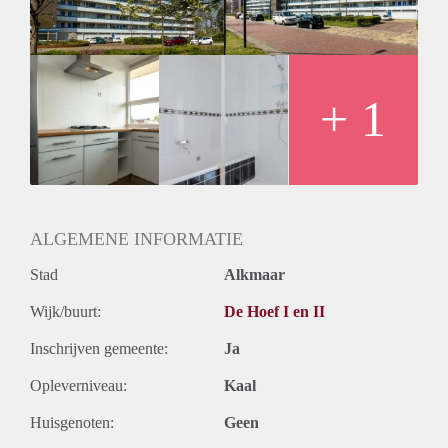
Huurtermijn
Onbepaalde termijn
Oplevering
Kaal
+ 1
ALGEMENE INFORMATIE
Stad
Alkmaar
Wijk/buurt:
De Hoef I en II
Inschrijven gemeente:
Ja
Opleverniveau:
Kaal
Huisgenoten:
Geen