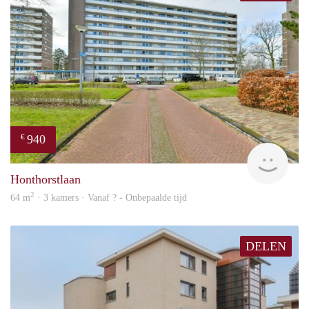
940
€
Woni
Honthorstlaan
2
64 m
· 3 kamers · Vanaf ? - Onbepaalde tijd
DELEN