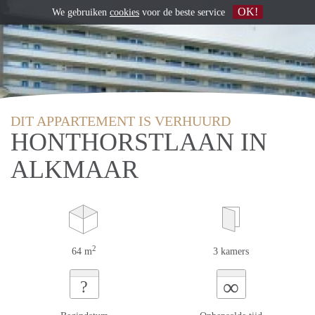
OK!
We gebruiken
cookies
voor de beste service
DIT APPARTEMENT IS VERHUURD
HONTHORSTLAAN IN
ALKMAAR
2
64 m
3 kamers
∞
?