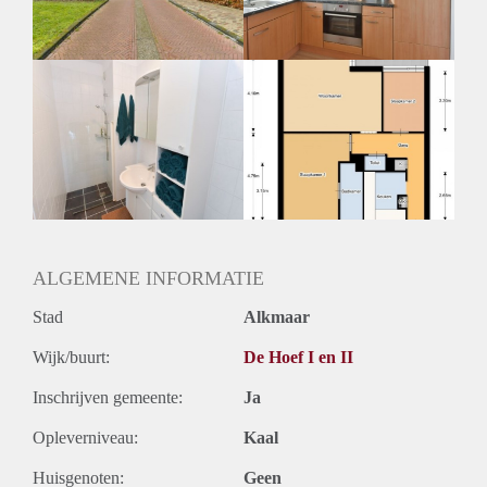
Huurtermijn
Onbepaalde termijn
Oplevering
Kaal
ALGEMENE INFORMATIE
Stad
Alkmaar
Wijk/buurt:
De Hoef I en II
Inschrijven gemeente:
Ja
Opleverniveau:
Kaal
Huisgenoten:
Geen