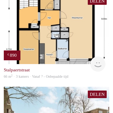
DELEN
890
€
finde
Stalpaertstraat
2
66 m
· 3 kamers · Vanaf ? - Onbepaalde tijd
DELEN