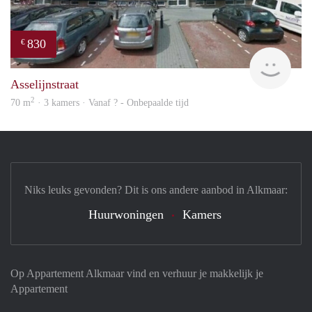
830
€
rent
Asselijnstraat
2
70 m
· 3 kamers · Vanaf ? - Onbepaalde tijd
Niks leuks gevonden? Dit is ons andere aanbod in Alkmaar:
Huurwoningen
Kamers
Op Appartement Alkmaar vind en verhuur je makkelijk je
Appartement