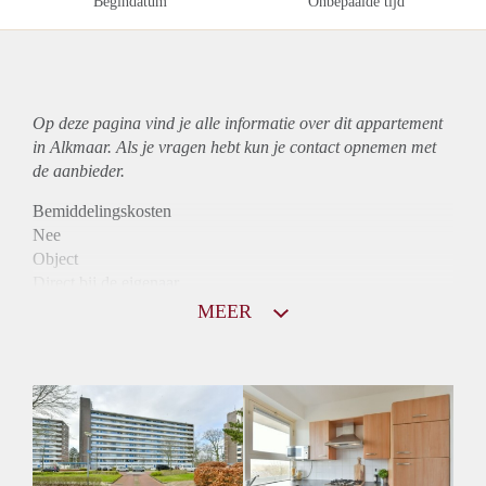
Begindatum
Onbepaalde tijd
Op deze pagina vind je alle informatie over dit
appartement
in Alkmaar. Als je vragen hebt kun je contact opnemen met
de aanbieder.
Bemiddelingskosten
Nee
Object
Direct bij de eigenaar
Borg
MEER
915
Garantiestelling
Mogelijk
Huurtoeslag
Niet mogelijk
Inkomen eis
3,2 X Maandhuur Bruto