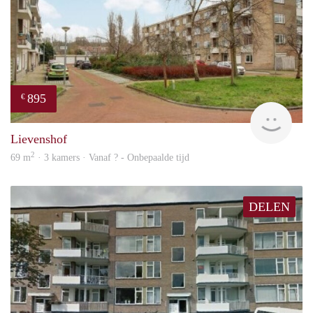
895
€
rent
Lievenshof
2
69 m
· 3 kamers · Vanaf ? - Onbepaalde tijd
DELEN