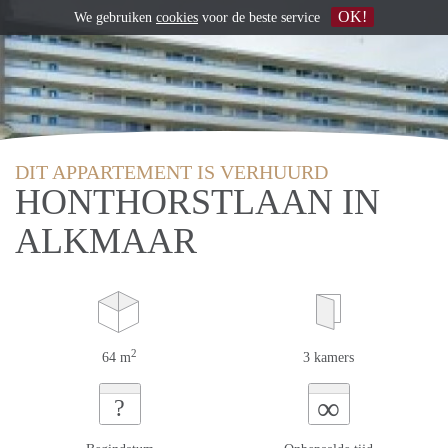
OK!
We gebruiken
cookies
voor de beste service
DIT APPARTEMENT IS VERHUURD
HONTHORSTLAAN IN
ALKMAAR
2
64 m
3 kamers
∞
?