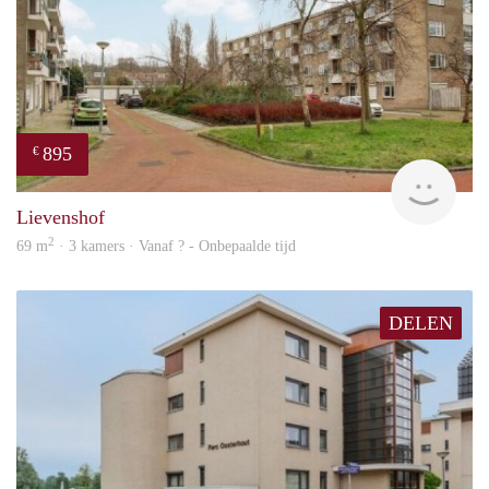
895
€
rent
Lievenshof
2
69 m
· 3 kamers · Vanaf ? - Onbepaalde tijd
DELEN