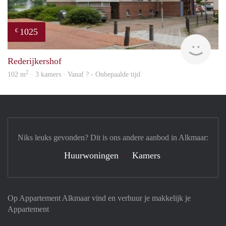
1025
€
rent
Rederijkershof
2
102 m
· 3 kamers · Vanaf ? - Onbepaalde tijd
Niks leuks gevonden? Dit is ons andere aanbod in Alkmaar:
Huurwoningen
Kamers
Op Appartement Alkmaar vind en verhuur je makkelijk je
Appartement