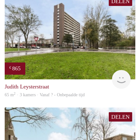
DELEN
865
€
rent
Judith Leysterstraat
2
65 m
· 3 kamers · Vanaf ? - Onbepaalde tijd
DELEN