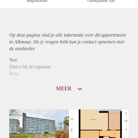
Begindatum
Onbepaalde tijd
Op deze pagina vind je alle informatie over dit
appartement
in Alkmaar. Als je vragen hebt kun je contact opnemen met
de aanbieder.
Nee
Direct bij de eigenaar
Borg
940
Garantiestelling
MEER
Mogelijk
Huurtoeslag
Niet mogelijk
Inkomen eis
3,2 X Maandhuur Bruto
Huurtermijn
Onbepaalde termijn