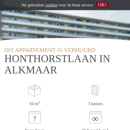
OK!
We gebruiken
cookies
voor de beste service
DIT APPARTEMENT IS VERHUURD
HONTHORSTLAAN IN
ALKMAAR
2
64 m
3 kamers
∞
?