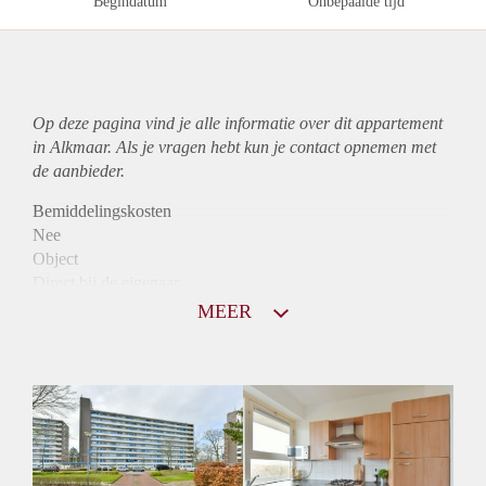
Begindatum
Onbepaalde tijd
Op deze pagina vind je alle informatie over dit
appartement
in Alkmaar. Als je vragen hebt kun je contact opnemen met
de aanbieder.
Bemiddelingskosten
Nee
Object
Direct bij de eigenaar
Borg
MEER
890
Garantiestelling
Mogelijk
Huurtoeslag
Niet mogelijk
Inkomen eis
3,2 X Maandhuur Bruto