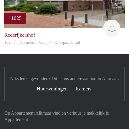
1025
€
finde
Rederijkershof
2
102 m
· 3 kamers · Vanaf ? - Onbepaalde tijd
Niks leuks gevonden? Dit is ons andere aanbod in Alkmaar:
Huurwoningen
Kamers
Op Appartement Alkmaar vind en verhuur je makkelijk je
Appartement