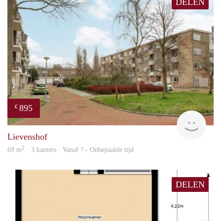
DELEN
895
€
rent
Lievenshof
2
69 m
· 3 kamers · Vanaf ? - Onbepaalde tijd
DELEN