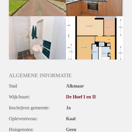
Huurtermijn
Onbepaalde termijn
Oplevering
Kaal
ALGEMENE INFORMATIE
Stad
Alkmaar
Wijk/buurt:
De Hoef I en II
Inschrijven gemeente:
Ja
Opleverniveau:
Kaal
Huisgenoten:
Geen