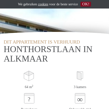
OK!
We gebruiken
cookies
voor de beste service
DIT APPARTEMENT IS VERHUURD
HONTHORSTLAAN IN
ALKMAAR
2
64 m
3 kamers
∞
?