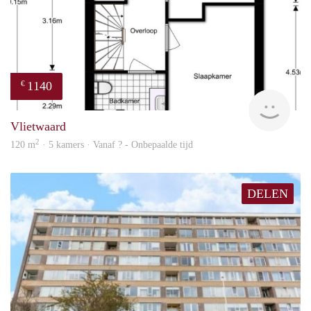
1140
€
Woni
Vlietwaard
2
120 m
· 5 kamers · Vanaf ? - Onbepaalde tijd
DELEN