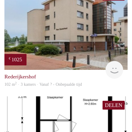
1025
€
rent
Rederijkershof
2
102 m
· 3 kamers · Vanaf ? - Onbepaalde tijd
DELEN