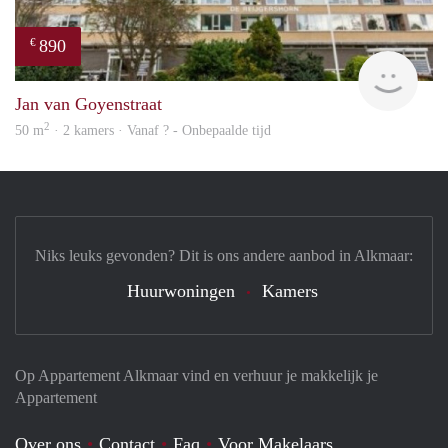
890
€
finde
Jan van Goyenstraat
2
50 m
· 2 kamers · Vanaf ? - Onbepaalde tijd
Niks leuks gevonden? Dit is ons andere aanbod in Alkmaar:
Huurwoningen
Kamers
Op Appartement Alkmaar vind en verhuur je makkelijk je
Appartement
Over ons
Contact
Faq
Voor Makelaars