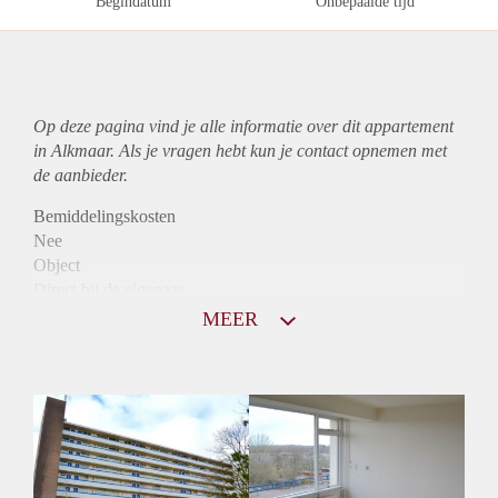
Begindatum
Onbepaalde tijd
Op deze pagina vind je alle informatie over dit
appartement
in Alkmaar. Als je vragen hebt kun je contact opnemen met
de aanbieder.
Bemiddelingskosten
Nee
Object
Direct bij de eigenaar
Borg
MEER
925
Garantiestelling
Mogelijk
Huurtoeslag
Niet mogelijk
Inkomen eis
2,7 X Maandhuur Bruto