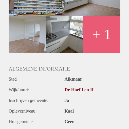
Huurtermijn
Onbepaalde termijn
Oplevering
Kaal
+ 1
ALGEMENE INFORMATIE
Stad
Alkmaar
Wijk/buurt:
De Hoef I en II
Inschrijven gemeente:
Ja
Opleverniveau:
Kaal
Huisgenoten:
Geen