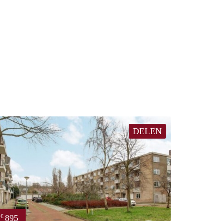
DELEN
895
€