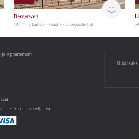
Woning
Woning
Bergerweg
L
2
49 m
· 2 kamers · Vanaf ? - Onbepaalde tijd
6
k je Appartement
Niks leuks
rland
unts
Account verwijderen
met Paypal
kelijk af met Mastercard
ent gemakkelijk af met Meastro
Je rekent gemakkelijk af met Visa