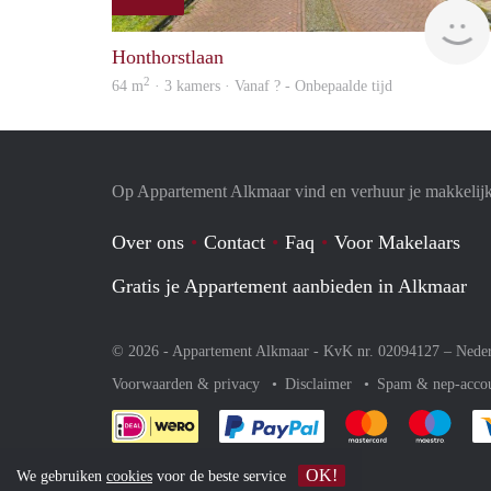
Honthorstlaan
2
64 m
· 3 kamers · Vanaf ? - Onbepaalde tijd
Op Appartement Alkmaar vind en verhuur je makkelij
Over ons
Contact
Faq
Voor Makelaars
Gratis je Appartement aanbieden in Alkmaar
© 2026 - Appartement Alkmaar - KvK nr. 02094127 –
Nede
Voorwaarden & privacy
Disclaimer
Spam & nep-acco
Je rekent gemakkelijk af 
Je rekent gemak
Je rek
OK!
We gebruiken
cookies
voor de beste service