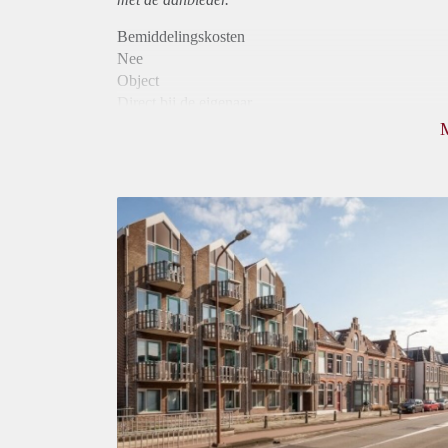
Bemiddelingskosten
Nee
Object
Direct bij de eigenaar
Borg
905
Garantiestelling
Mogelijk
Huurtoeslag
Niet mogelijk
Inkomen eis
2,9 X Maandhuur Bruto
Huurtermijn
Onbepaalde termijn
Oplevering
Kaal