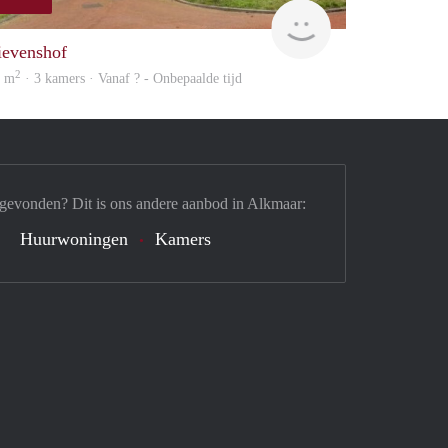
rent
ievenshof
2
9 m
· 3 kamers · Vanaf ? - Onbepaalde tijd
 gevonden? Dit is ons andere aanbod in Alkmaar:
Huurwoningen
Kamers