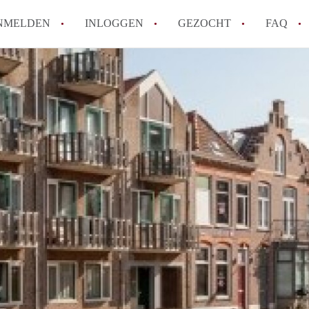
NMELDEN
INLOGGEN
GEZOCHT
FAQ
Tips: om in Alkmaar een appartement te v
How to translate AppartementAlkmaar!
Wat is AppartementAlkmaar?
Wat is de privacyverklaring van Apparte
Berekent AppartementAlkmaar
makelaarsvergoeding/bemiddelingsvergoe
Alle veelgestelde vragen