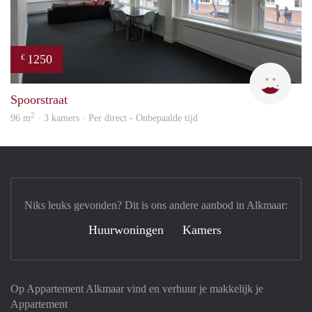
1250
€
Max 
Spoorstraat
2
96 m
· 3 kamers · Per direct - Onbepaalde tijd
Niks leuks gevonden? Dit is ons andere aanbod in Alkmaar:
Huurwoningen
Kamers
Op Appartement Alkmaar vind en verhuur je makkelijk je
Appartement