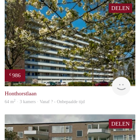
DELEN
986
€
finde
Honthorstlaan
2
64 m
· 3 kamers · Vanaf ? - Onbepaalde tijd
DELEN