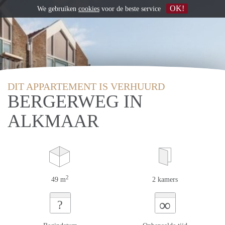
OK!
We gebruiken
cookies
voor de beste service
DIT APPARTEMENT IS VERHUURD
BERGERWEG IN
ALKMAAR
2
49 m
2 kamers
∞
?