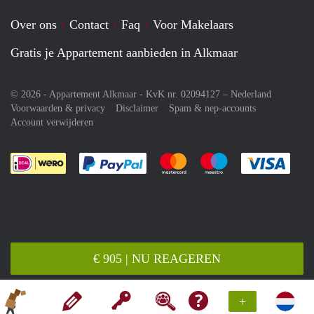
Over ons
Contact
Faq
Voor Makelaars
Gratis je Appartement aanbieden in Alkmaar
© 2026 - Appartement Alkmaar - KvK nr. 02094127 –
Nederland
Voorwaarden & privacy
Disclaimer
Spam & nep-accounts
Account verwijderen
Je rekent gemakkelijk af met Paypal
Je rekent gemakkelijk af met M
Je rekent gemakkelij
Je re
€ 905 | NU REAGEREN
+