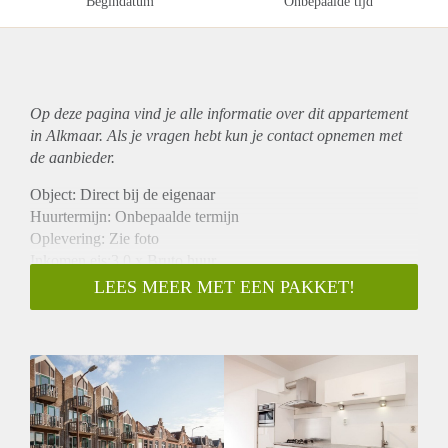
Begindatum
Onbepaalde tijd
Op deze pagina vind je alle informatie over dit
appartement
in Alkmaar. Als je vragen hebt kun je contact opnemen met
de aanbieder.
Object: Direct bij de eigenaar
Huurtermijn: Onbepaalde termijn
Oplevering: Zie foto
Inkomen eis:3,0 x Bruto huur
Garantiestelling mogelijk: Ja
LEES MEER MET EEN PAKKET!
Borg: 1 Maand
Bemiddeling kosten: Nee
Woningdelers toegestaan: Ja
Huisdieren toegestaan: Afhankelijk van de Eigenaar
Huurtoeslag grens: Nee
Geschikt voor studenten: Afhankelijk van de Eigenaar