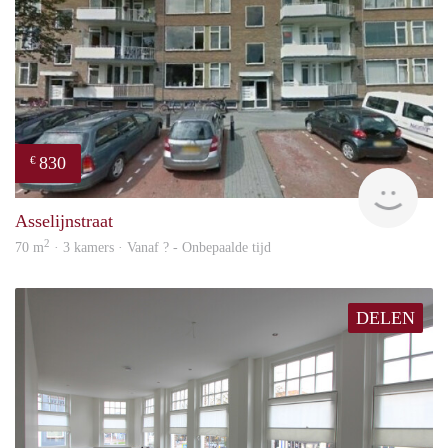
830
€
rent
Asselijnstraat
2
70 m
· 3 kamers · Vanaf ? - Onbepaalde tijd
DELEN