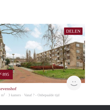
DELEN
895
€
rent
ievenshof
2
9 m
· 3 kamers · Vanaf ? - Onbepaalde tijd