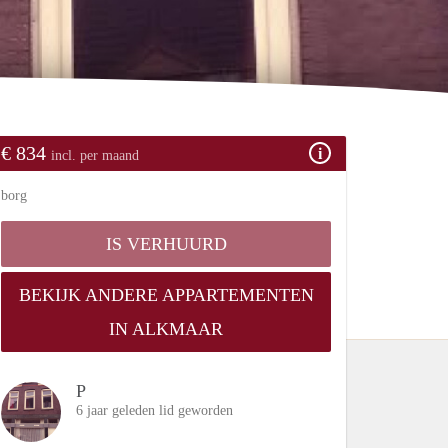
€ 834
incl. per maand
borg
IS VERHUURD
BEKIJK ANDERE APPARTEMENTEN
IN ALKMAAR
P
6 jaar geleden lid geworden